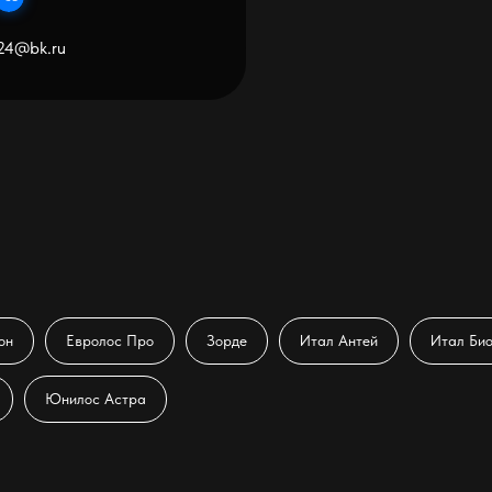
он
Евролос Про
Зорде
Итал Антей
Итал Би
Юнилос Астра