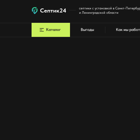
септики с установкой в Санкт-Петербурге
Септик24
и Ленинградской области
Каталог
Выгоды
Как мы работаем
У вас есть