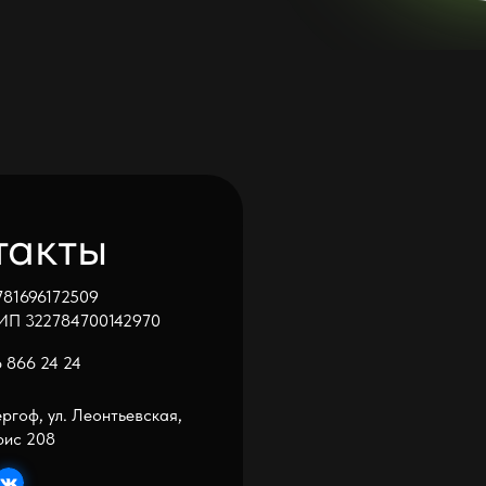
ты
72509
84700142970
 24
ул. Леонтьевская,
u