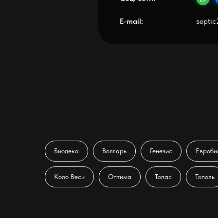
Биодека
Волгарь
Генезис
Евроби
септики с установкой в Санкт-Петербурге
и Ленинградской области
Коло Веси
Оптима
Топас
Тополь