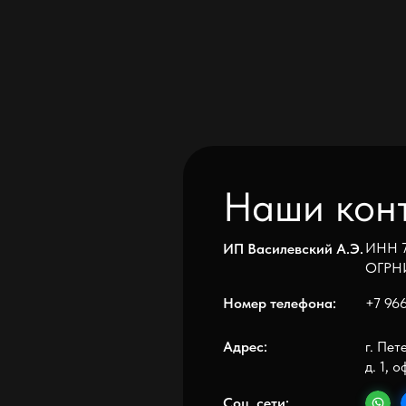
Наши контак
ИНН 7816961
ИП Василевский А.Э.
ОГРНИП 3227
Номер телефона:
+7 966 866 24
Адрес:
г. Петергоф, 
д. 1, офис 208
Соц. сети:
E-mail:
septic24@bk.r