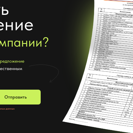
ие
пании?
ение
ным
авить