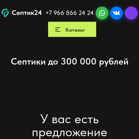
Септик24
+7 966 866 24 24
Каталог
Как мы работаем
Вы
Септики до 300 000 рублей
У вас есть
предложение
от другой компании?
Мы гарантируем более выгодное предложение
с сохранением всех гарантий и качественным
монтажом по регламенту завода