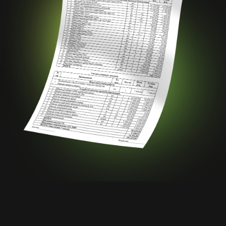
Наши контакты
ИП Василевский А.Э.
ИНН 781696172509
ОГРНИП 322784700142970
Номер телефона:
+7 966 866 24 24
г. Петергоф,
Адрес:
ул. Леонтьевская, д. 1,
офис 208
Соц. сети: