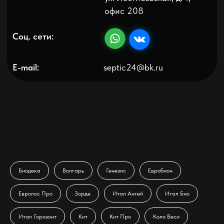
Политика конфиденциальности
Биодека
Волгарь
Генезис
Евробион
Евролос Про
Зорде
Итал Антей
Итал Био
Итал Горизонт
Кит
Кит Про
Коло Веси